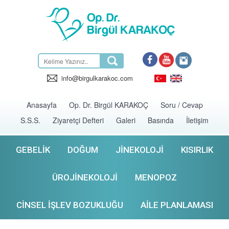
info@birgulkarakoc.com
Anasayfa
Op. Dr. Birgül KARAKOÇ
Soru / Cevap
S.S.S.
Ziyaretçi Defteri
Galeri
Basında
İletişim
GEBELIK
DOĞUM
JINEKOLOJI
KISIRLIK
ÜROJINEKOLOJI
MENOPOZ
CINSEL İŞLEV BOZUKLUĞU
AILE PLANLAMASI