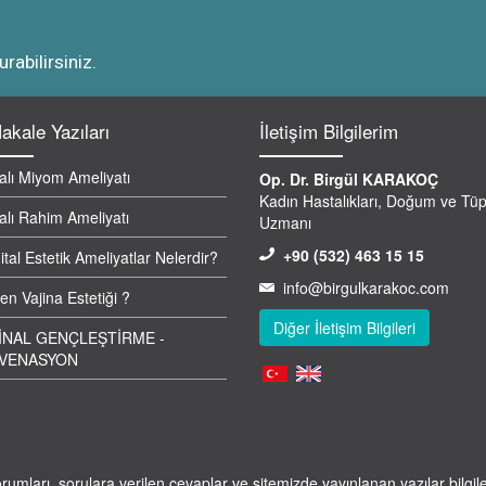
rabilirsiniz.
akale Yazıları
İletişim Bilgilerim
alı Miyom Ameliyatı
Op. Dr. Birgül KARAKOÇ
Kadın Hastalıkları, Doğum ve Tü
alı Rahim Ameliyatı
Uzmanı
+90 (532) 463 15 15
tal Estetik Ameliyatlar Nelerdir?
info@birgulkarakoc.com
n Vajina Estetiği ?
Diğer İletişim Bilgileri
İNAL GENÇLEŞTİRME -
VENASYON
yorumları, sorulara verilen cevaplar ve sitemizde yayınlanan yazılar bilg