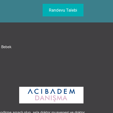
Randevu Talebi
p Bebek
ilendirme amaçlı olup, asla doktor muayenesi ve doktor