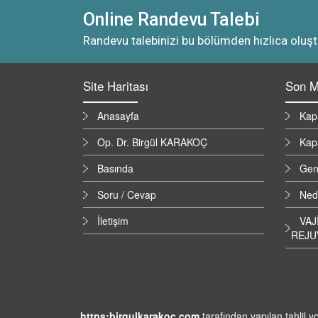
Online Randevu Talebi
Randevu talebinizi bu bölümden hızlıca oluştu
Site Haritası
Son M
Anasayfa
Kap
Op. Dr. Birgül KARAKOÇ
Kap
Basında
Geni
Soru / Cevap
Nede
İletişim
VAJ
REJU
https:birgulkarakoc.com
tarafından yapılan tahlil 